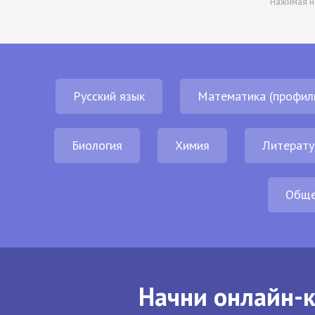
Нажимая н
Русский язык
Математика (профил
Биология
Химия
Литерату
Обще
Начни онлайн-к