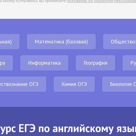
а кнопку «Отправить», вы принимаете
положение об обработке персональн
ьная)
Математика (базовая)
Общество
ра
Информатика
География
Ру
ствознание ОГЭ
Химия ОГЭ
Биология 
урс ЕГЭ по английскому язы