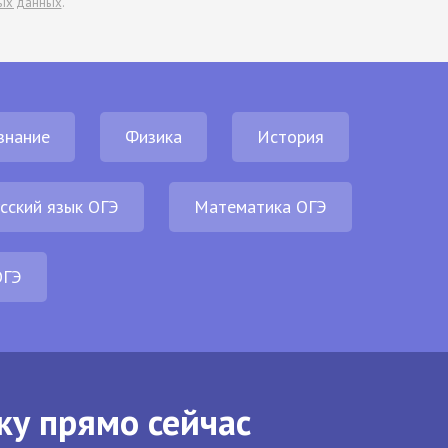
ых данных
.
знание
Физика
История
сский язык ОГЭ
Математика ОГЭ
ОГЭ
ку прямо сейчас