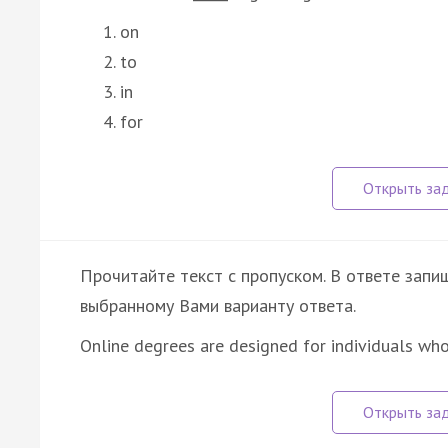
on
to
in
for
Прочитайте текст с пропуском. В ответе запиш
выбранному Вами варианту ответа.
Online degrees are designed for individuals wh