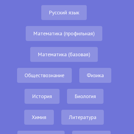
Русский язык
Математика (профильная)
Математика (базовая)
Обществознание
Физика
История
Биология
Химия
Литература