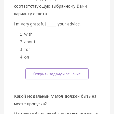
соответствующую выбранному Вами
варианту ответа.
I'm very grateful _____ your advice.
with
about
for
on
Какой модальный глагол должен быть на
месте пропуска?
He может быть, чтобы ты получил только