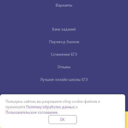
Варианты
Банк заданий
Перевод баллов
Сочинение ЕГЭ
Отзывы
Лучшие онлайн-школы ЕГЭ
Пользуясь сайтом, вы разрешаете сбор cookie-файлов и
принимаете
Политику обработки данных
и
Пользовательское соглашение
.
Бесплатная летняя школа
OK
ПОДРОБНЕЕ
ПРОВЕДИ ЭТО ЛЕТО С ПОЛЬЗОЙ