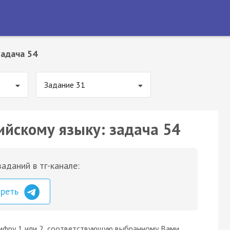
Задача 54
Задание 31
ийскому языку: задача 54
аданий в тг-канале:
треть
цифру 1 или 2, соответствующую выбранному Вами