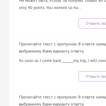
He может быть, чтобы ты получил только 40 ба
only 40 points. You worked so ha…
Прочитайте текст с пропуском. В ответе запиш
выбранному Вами варианту ответа.
As soon as I come back _______my trip, I will co
Прочитайте текст с пропуском. В ответе запиш
выбранному Вами варианту ответа.