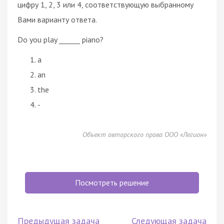
цифру 1, 2, 3 или 4, соответствующую выбранному
Вами варианту ответа.
Do you play ______ piano?
a
an
the
-
Объект авторского права ООО «Легион»
Посмотреть решение
Предыдущая задача
Следующая задача