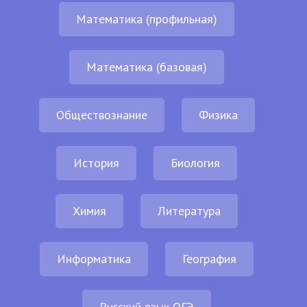
Математика (профильная)
Математика (базовая)
Обществознание
Физика
История
Биология
Химия
Литература
Информатика
География
Русский язык ОГЭ