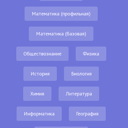
Математика (профильная)
Математика (базовая)
Обществознание
Физика
История
Биология
Химия
Литература
Информатика
География