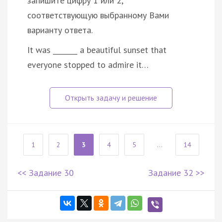
запишите цифру 1 или 2,
соответствующую выбранному Вами
варианту ответа.
It was _______ a beautiful sunset that
everyone stopped to admire it…
1
2
3
4
5
...
14
<< Задание 30
Задание 32 >>