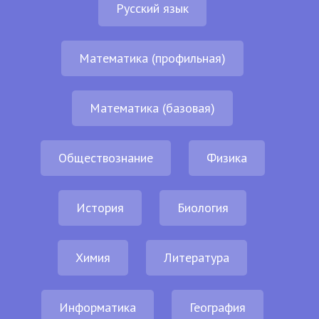
Русский язык
Математика (профильная)
Математика (базовая)
Обществознание
Физика
История
Биология
Химия
Литература
Информатика
География