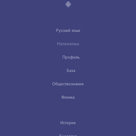
Русский язык
Математика
Профиль
База
Обществознание
Физика
История
Биология