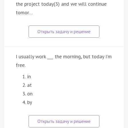
the project today(3) and we will continue
tomor…
I usually work ___ the morning, but today I'm
free.
in
at
on
by