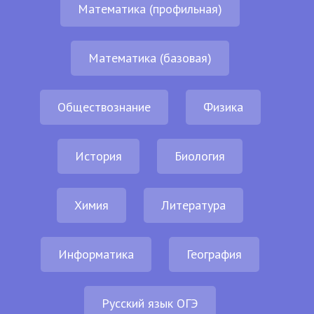
Математика (профильная)
Математика (базовая)
Обществознание
Физика
История
Биология
Химия
Литература
Информатика
География
Русский язык ОГЭ