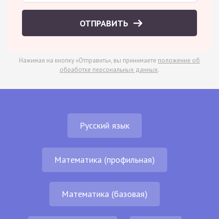
ОТПРАВИТЬ
Нажимая на кнопку «Отправить», вы принимаете
положение об
обработке персональных данных
.
Русский язык
Математика (профильная)
Математика (базовая)