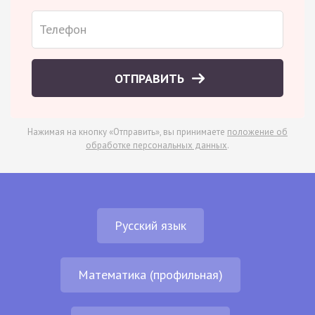
ОТПРАВИТЬ
Нажимая на кнопку «Отправить», вы принимаете
положение об
обработке персональных данных
.
Русский язык
Математика (профильная)