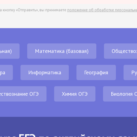
а кнопку «Отправить», вы принимаете
положение об обработке персональн
ьная)
Математика (базовая)
Общество
ра
Информатика
География
Ру
ствознание ОГЭ
Химия ОГЭ
Биология 