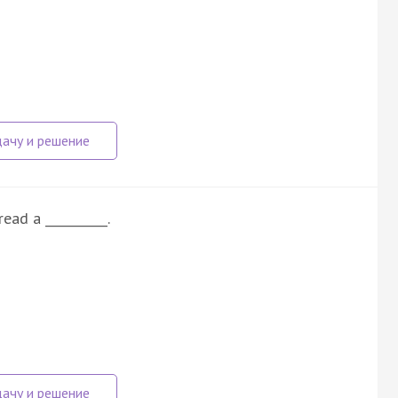
ead a __________.