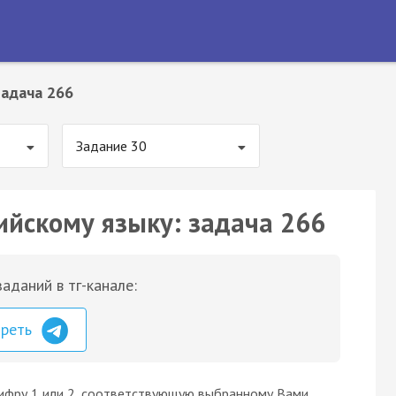
Задача 266
Задание 30
ийскому языку: задача 266
аданий в тг-канале:
треть
цифру 1 или 2, соответствующую выбранному Вами