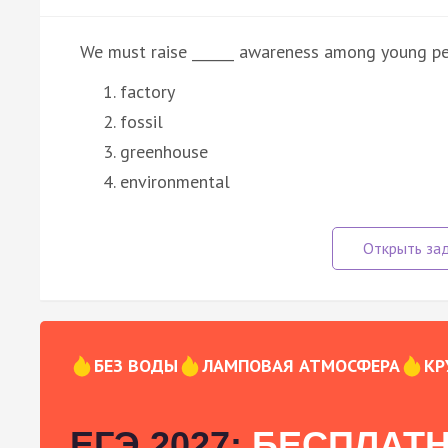
We must raise ______ awareness among young pe
factory
fossil
greenhouse
environmental
БЕЗ ВОДЫ
ЛАМПОВАЯ АТМОСФЕРА
КР
ЕГЭ 2027:
БЕСПЛАТН