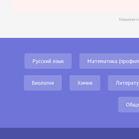
Нажимая н
Русский язык
Математика (профил
Биология
Химия
Литерату
Обще