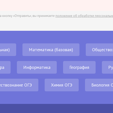
а кнопку «Отправить», вы принимаете
положение об обработке персональн
ьная)
Математика (базовая)
Общество
ра
Информатика
География
Ру
ствознание ОГЭ
Химия ОГЭ
Биология 