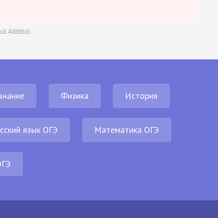
ых данных
.
знание
Физика
История
сский язык ОГЭ
Математика ОГЭ
ОГЭ