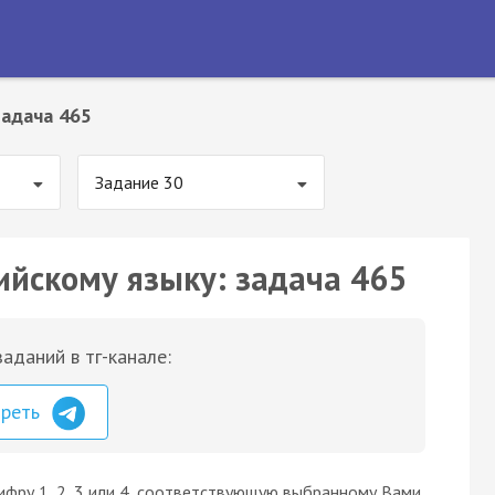
Задача 465
Задание 30
ийскому языку: задача 465
аданий в тг-канале:
треть
ифру 1, 2, 3 или 4, соответствующую выбранному Вами