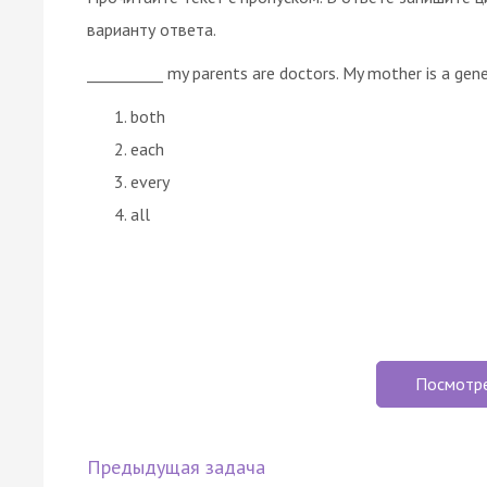
варианту ответа.
__________ my parents are doctors. My mother is a gener
both
each
every
all
Посмотр
Предыдущая задача