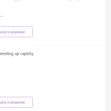
it…
peeding up rapidly.