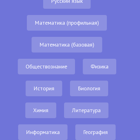
Русский язык
Математика (профильная)
Математика (базовая)
Обществознание
Физика
История
Биология
Химия
Литература
Информатика
География