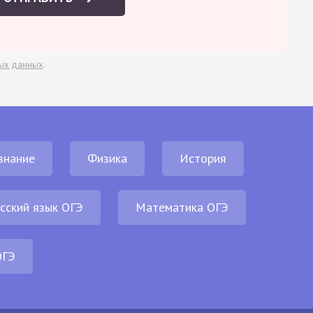
ых данных
.
знание
Физика
История
сский язык ОГЭ
Математика ОГЭ
ОГЭ