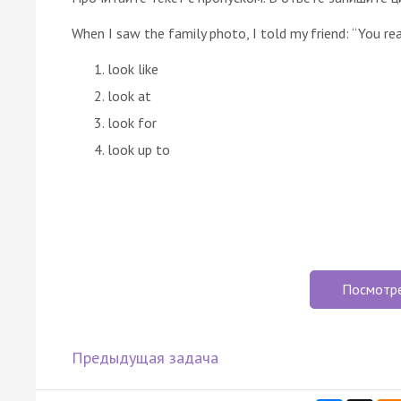
When I saw the family photo, I told my friend: “You rea
look like
look at
look for
look up to
Посмотр
Предыдущая задача