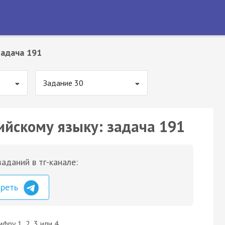
Задача 191
Задание 30
ийскому языку: задача 191
аданий в тг-канале:
треть
ру 1, 2, 3 или 4.