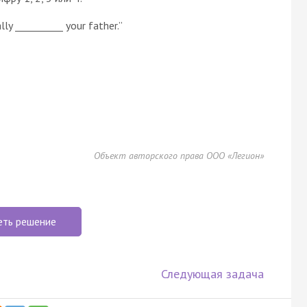
lly __________ your father.”
Объект авторского права ООО «Легион»
еть решение
Следующая задача