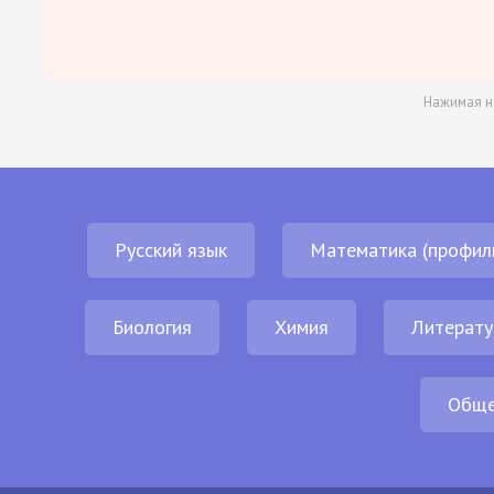
Нажимая н
Русский язык
Математика (профил
Биология
Химия
Литерату
Обще