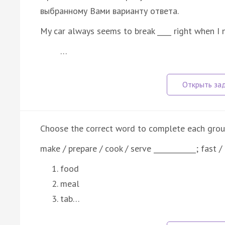
выбранному Вами варианту ответа.
My car always seems to break ____ right when I 
…
Choose the correct word to complete each group
make / prepare / cook / serve ____________; fast / 
food
meal
tab…