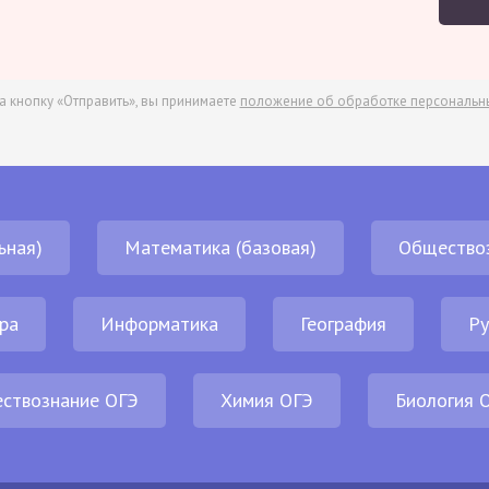
а кнопку «Отправить», вы принимаете
положение об обработке персональн
ьная)
Математика (базовая)
Общество
ра
Информатика
География
Ру
ствознание ОГЭ
Химия ОГЭ
Биология 