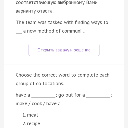
соответствующую выбранному Вами
варианту ответа.
The team was tasked with finding ways to
___ a new method of communi…
Choose the correct word to complete each
group of collocations.
have a ____________; go out for a ____________;
make / cook / have a ____________
meal
recipe