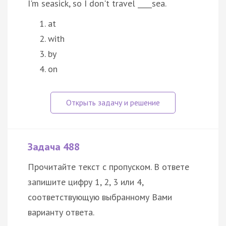
I'm seasick, so I don't travel ____sea.
at
with
by
on
Задача 488
Прочитайте текст с пропуском. В ответе
запишите цифру 1, 2, 3 или 4,
соответствующую выбранному Вами
варианту ответа.