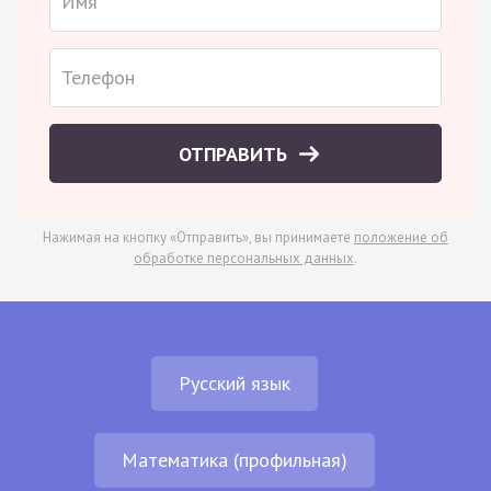
ОТПРАВИТЬ
Нажимая на кнопку «Отправить», вы принимаете
положение об
обработке персональных данных
.
Русский язык
Математика (профильная)