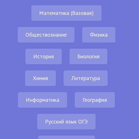
Математика (базовая)
Обществознание
Физика
История
Биология
Химия
Литература
Информатика
География
Русский язык ОГЭ