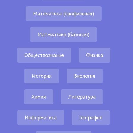
Математика (профильная)
Математика (базовая)
Обществознание
Физика
История
Биология
Химия
Литература
Информатика
География