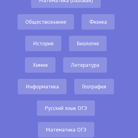
Математика (базовая)
Обществознание
Физика
История
Биология
Химия
Литература
Информатика
География
Русский язык ОГЭ
Математика ОГЭ