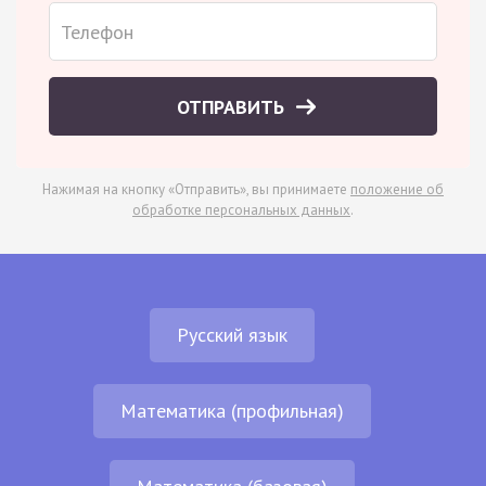
ОТПРАВИТЬ
Нажимая на кнопку «Отправить», вы принимаете
положение об
обработке персональных данных
.
Русский язык
Математика (профильная)