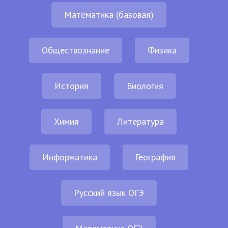
Математика (базовая)
Обществознание
Физика
История
Биология
Химия
Литература
Информатика
География
Русский язык ОГЭ