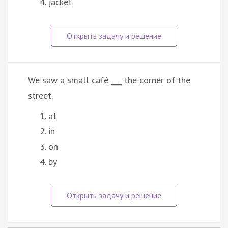
jacket
We saw a small café ___ the corner of the
street.
at
in
on
by