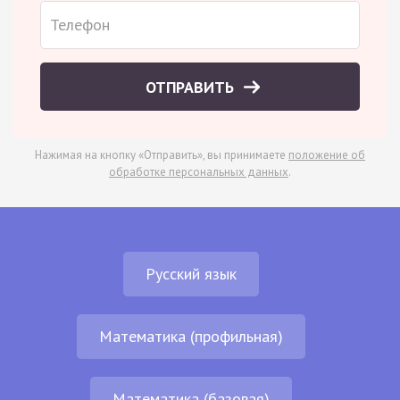
ОТПРАВИТЬ
Нажимая на кнопку «Отправить», вы принимаете
положение об
обработке персональных данных
.
Русский язык
Математика (профильная)
Математика (базовая)