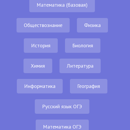
Математика (базовая)
Обществознание
Физика
История
Биология
Химия
Литература
Информатика
География
Русский язык ОГЭ
Математика ОГЭ