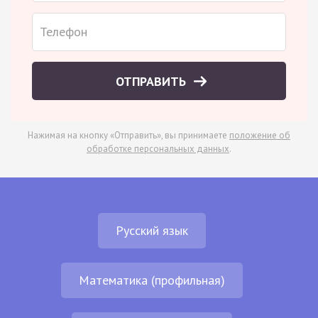
ОТПРАВИТЬ
Нажимая на кнопку «Отправить», вы принимаете
положение об
обработке персональных данных
.
Русский язык
Математика (профильная)