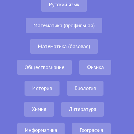
Русский язык
Математика (профильная)
Математика (базовая)
Обществознание
Физика
История
Биология
Химия
Литература
Информатика
География