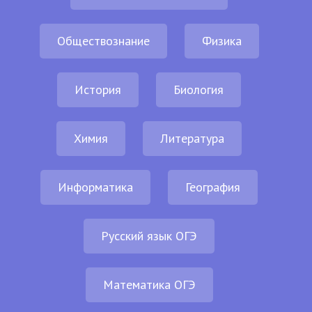
Обществознание
Физика
История
Биология
Химия
Литература
Информатика
География
Русский язык ОГЭ
Математика ОГЭ