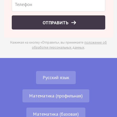
ОТПРАВИТЬ
Нажимая на кнопку «Отправить», вы принимаете
положение об
обработке персональных данных
.
Русский язык
Математика (профильная)
Математика (базовая)