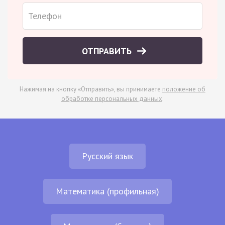
ОТПРАВИТЬ
Нажимая на кнопку «Отправить», вы принимаете
положение об
обработке персональных данных
.
Русский язык
Математика (профильная)