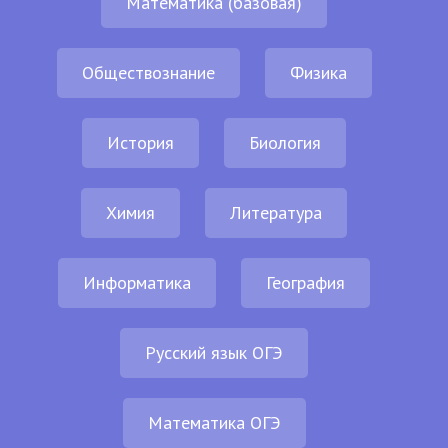
Математика (базовая)
Обществознание
Физика
История
Биология
Химия
Литература
Информатика
География
Русский язык ОГЭ
Математика ОГЭ