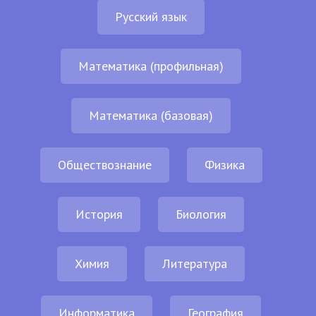
Русский язык
Математика (профильная)
Математика (базовая)
Обществознание
Физика
История
Биология
Химия
Литература
Информатика
География