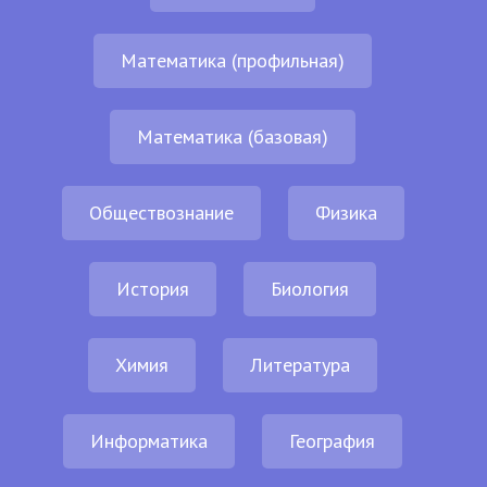
Математика (профильная)
Математика (базовая)
Обществознание
Физика
История
Биология
Химия
Литература
Информатика
География