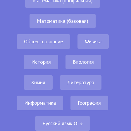
Математика (профильная)
Математика (базовая)
Обществознание
Физика
История
Биология
Химия
Литература
Информатика
География
Русский язык ОГЭ