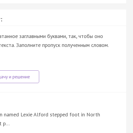
:
атанное заглавными буквами, так, чтобы оно
екста. Заполните пропуск полученным словом.
n named Lexie Alford stepped foot in North
st p…