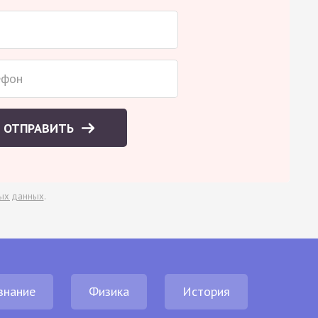
ОТПРАВИТЬ
ых данных
.
знание
Физика
История