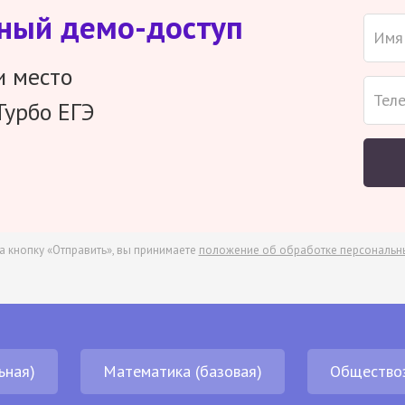
тный демо-доступ
и место
Турбо ЕГЭ
а кнопку «Отправить», вы принимаете
положение об обработке персональн
ьная)
Математика (базовая)
Общество