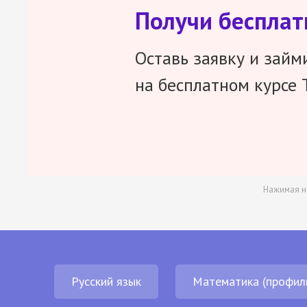
Получи беспла
Оставь заявку и займ
на бесплатном курсе 
Нажимая н
Русский язык
Математика (профил