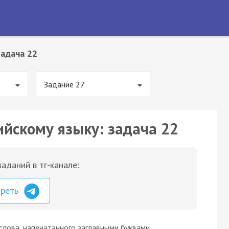
Задача 22
Задание 27
ийскому языку: задача 22
аданий в тг-канале:
треть
слова, напечатанного заглавными буквами,