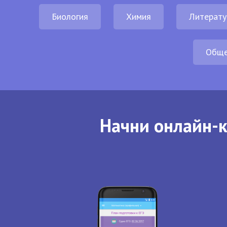
Биология
Химия
Литерату
Обще
Начни онлайн-к