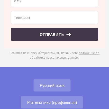
ОТПРАВИТЬ
Нажимая на кнопку «Отправить», вы принимаете
положение об
обработке персональных данных
.
Русский язык
Математика (профильная)