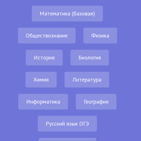
Математика (базовая)
Обществознание
Физика
История
Биология
Химия
Литература
Информатика
География
Русский язык ОГЭ