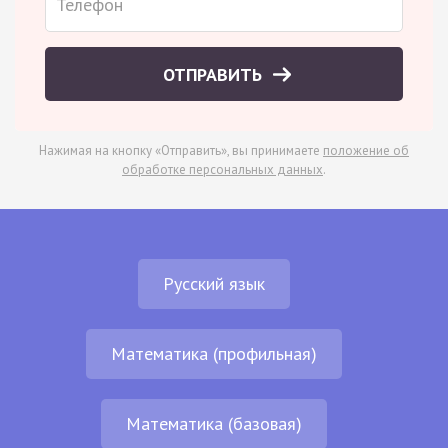
ОТПРАВИТЬ
Нажимая на кнопку «Отправить», вы принимаете
положение об
обработке персональных данных
.
Русский язык
Математика (профильная)
Математика (базовая)