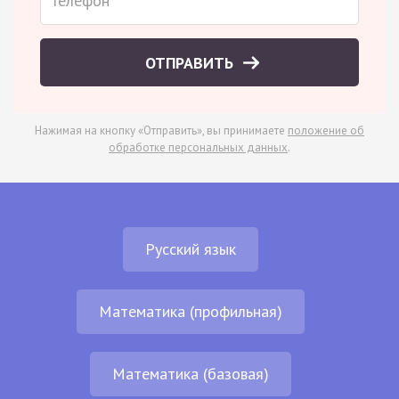
ОТПРАВИТЬ
Нажимая на кнопку «Отправить», вы принимаете
положение об
обработке персональных данных
.
Русский язык
Математика (профильная)
Математика (базовая)