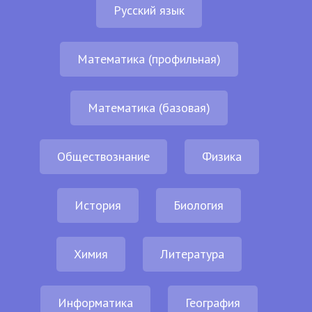
Русский язык
Математика (профильная)
Математика (базовая)
Обществознание
Физика
История
Биология
Химия
Литература
Информатика
География