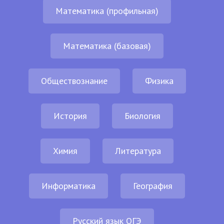
Математика (профильная)
Математика (базовая)
Обществознание
Физика
История
Биология
Химия
Литература
Информатика
География
Русский язык ОГЭ