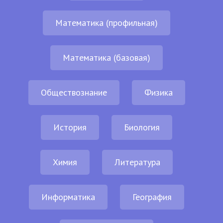
Математика (профильная)
Математика (базовая)
Обществознание
Физика
История
Биология
Химия
Литература
Информатика
География