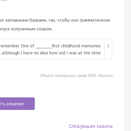
ое заглавными буквами, так, чтобы оно грамматически
опуск полученным словом.
an remember. One of ________ﬁrst childhood memories
I
ll although I have no idea how old I was at the time.
Объект авторского права ООО «Легион»
еть решение
Следующая задача