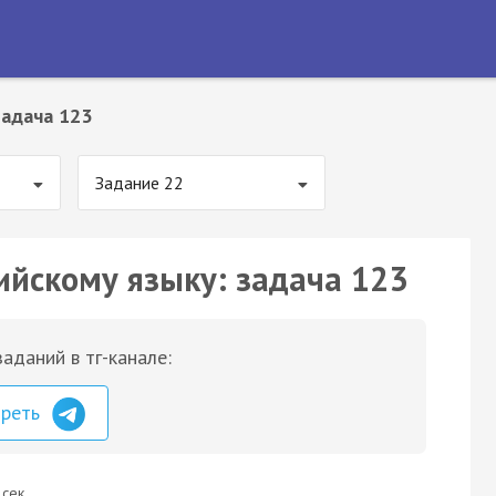
Задача 123
Задание 22
ийскому языку: задача 123
аданий в тг-канале:
треть
 сек.