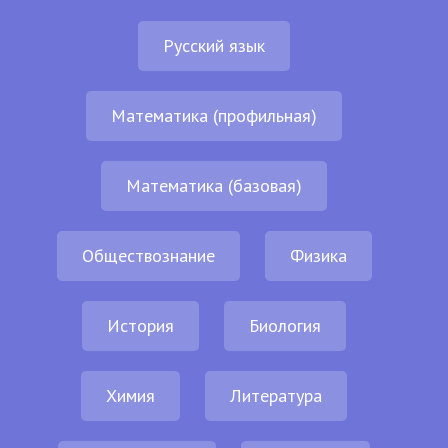
Русский язык
Математика (профильная)
Математика (базовая)
Обществознание
Физика
История
Биология
Химия
Литература