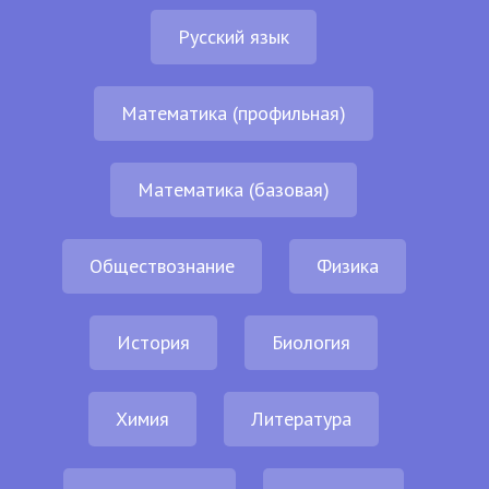
Русский язык
Математика (профильная)
Математика (базовая)
Обществознание
Физика
История
Биология
Химия
Литература