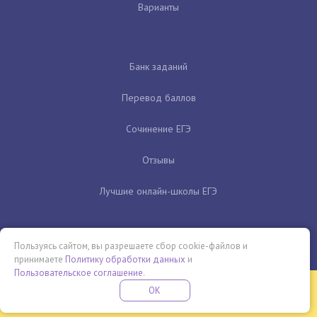
Варианты
Банк заданий
Перевод баллов
Сочинение ЕГЭ
Отзывы
Лучшие онлайн-школы ЕГЭ
Пользуясь сайтом, вы разрешаете сбор cookie-файлов и
принимаете
Политику обработки данных
и
Пользовательское соглашение
.
Бесплатная летняя школа
OK
ПОДРОБНЕЕ
ПРОВЕДИ ЭТО ЛЕТО С ПОЛЬЗОЙ