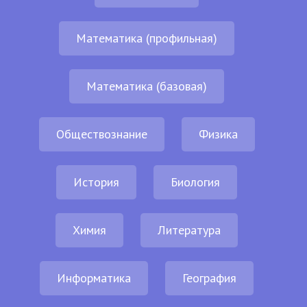
Математика (профильная)
Математика (базовая)
Обществознание
Физика
История
Биология
Химия
Литература
Информатика
География