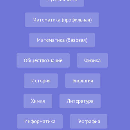
Математика (профильная)
Математика (базовая)
Обществознание
Физика
История
Биология
Химия
Литература
Информатика
География