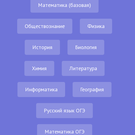
Математика (базовая)
Обществознание
Физика
История
Биология
Химия
Литература
Информатика
География
Русский язык ОГЭ
Математика ОГЭ