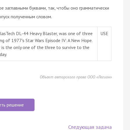
ое заглавными буквами, так, чтобы оно грамматически
опуск полученным словом.
a BlasTech DL-44 Heavy Blaster, was one of three
USE
ming of 1977’s Star Wars Episode IV: A New Hope.
r is the only one of the three to survive to the
day.
Объект авторского права ООО «Легион»
еть решение
Следующая задача