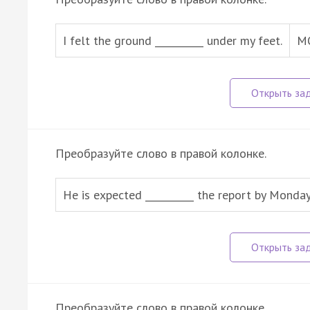
I felt the ground __________ under my feet.
M
Преобразуйте слово в правой колонке.
He is expected __________ the report by Monday
Преобразуйте слово в правой колонке.