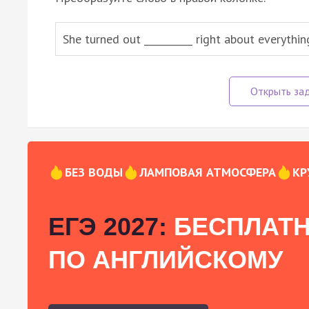
She turned out __________ right about everythin
БЕЗ ВОДЫ
ЛАМПОВАЯ АТМОСФЕРА
КР
ЕГЭ 2027:
БЕСПЛАТН
ПО АНГЛИЙСКОМУ