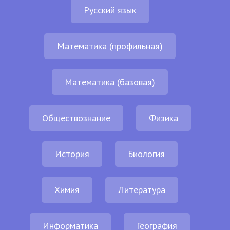
Русский язык
Математика (профильная)
Математика (базовая)
Обществознание
Физика
История
Биология
Химия
Литература
Информатика
География