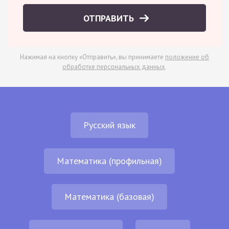
ОТПРАВИТЬ
Нажимая на кнопку «Отправить», вы принимаете
положение об
обработке персональных данных
.
Русский язык
Математика (профильная)
Математика (базовая)