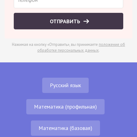
ОТПРАВИТЬ
Нажимая на кнопку «Отправить», вы принимаете
положение об
обработке персональных данных
.
Русский язык
Математика (профильная)
Математика (базовая)