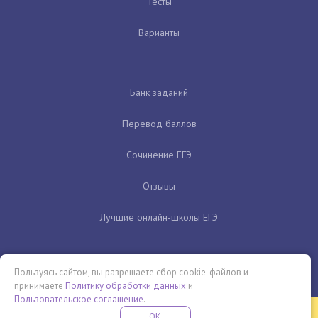
Тесты
Варианты
Банк заданий
Перевод баллов
Сочинение ЕГЭ
Отзывы
Лучшие онлайн-школы ЕГЭ
Пользуясь сайтом, вы разрешаете сбор cookie-файлов и
принимаете
Политику обработки данных
и
Пользовательское соглашение
.
Бесплатная летняя школа
OK