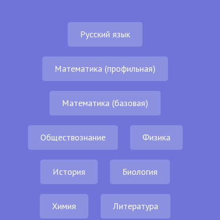
Русский язык
Математика (профильная)
Математика (базовая)
Обществознание
Физика
История
Биология
Химия
Литература