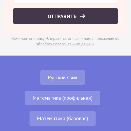
ОТПРАВИТЬ
Нажимая на кнопку «Отправить», вы принимаете
положение об
обработке персональных данных
.
Русский язык
Математика (профильная)
Математика (базовая)