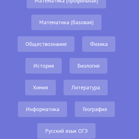
Математика (профильная)
Математика (базовая)
Обществознание
Физика
История
Биология
Химия
Литература
Информатика
География
Русский язык ОГЭ