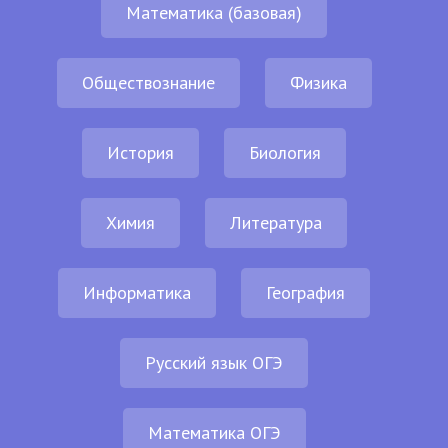
Математика (базовая)
Обществознание
Физика
История
Биология
Химия
Литература
Информатика
География
Русский язык ОГЭ
Математика ОГЭ