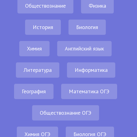
Обществознание
Физика
История
Биология
Химия
Английский язык
Литература
Информатика
География
Математика ОГЭ
Обществознание ОГЭ
Химия ОГЭ
Биология ОГЭ