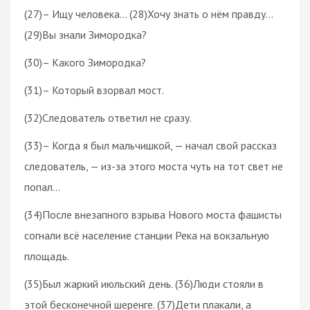
(27)– Ищу человека… (28)Хочу знать о нём правду…
(29)Вы знали Зимородка?
(30)– Какого Зимородка?
(31)– Который взорвал мост.
(32)Следователь ответил не сразу.
(33)– Когда я был мальчишкой, — начал свой рассказ
следователь, — из-за этого моста чуть на тот свет не
попал…
(34)После внезапного взрыва Нового моста фашисты
согнали всё население станции Река на вокзальную
площадь.
(35)Был жаркий июльский день. (36)Люди стояли в
этой бесконечной шеренге. (37)Дети плакали, а