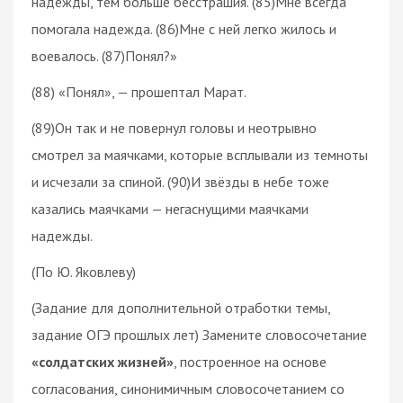
надежды, тем больше бесстрашия. (85)Мне всегда
помогала надежда. (86)Мне с ней легко жилось и
воевалось. (87)Понял?»
(88) «Понял», — прошептал Марат.
(89)Он так и не повернул головы и неотрывно
смотрел за маячками, которые всплывали из темноты
и исчезали за спиной. (90)И звёзды в небе тоже
казались маячками — негаснущими маячками
надежды.
(По Ю. Яковлеву)
(Задание для дополнительной отработки темы,
задание ОГЭ прошлых лет) Замените словосочетание
«солдатских жизней»
, построенное на основе
согласования, синонимичным словосочетанием со