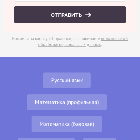
ОТПРАВИТЬ
Нажимая на кнопку «Отправить», вы принимаете
положение об
обработке персональных данных
.
Русский язык
Математика (профильная)
Математика (базовая)