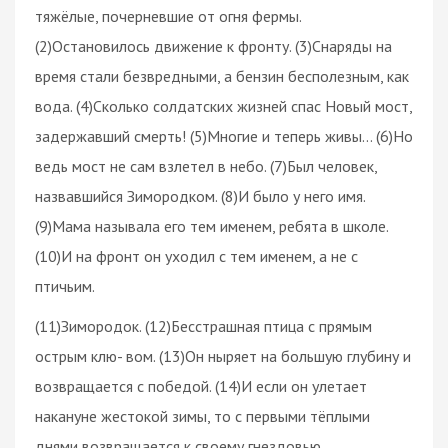
тяжёлые, почерневшие от огня фермы.
(2)Остановилось движение к фронту. (3)Снаряды на
время стали безвредными, а бензин бесполезным, как
вода. (4)Сколько солдатских жизней спас Новый мост,
задержавший смерть! (5)Многие и теперь живы… (6)Но
ведь мост не сам взлетел в небо. (7)Был человек,
назвавшийся Зимородком. (8)И было у него имя.
(9)Мама называла его тем именем, ребята в школе.
(10)И на фронт он уходил с тем именем, а не с
птичьим.
(11)Зимородок. (12)Бесстрашная птица с прямым
острым клю- вом. (13)Он ныряет на большую глубину и
возвращается с победой. (14)И если он улетает
накануне жестокой зимы, то с первыми тёплыми
днями возвращается к своему гнездовью.