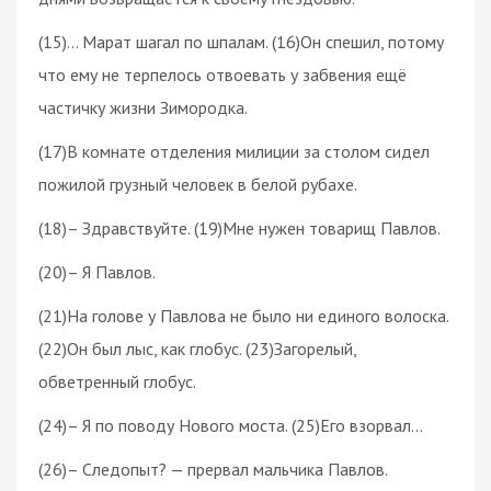
(15)… Марат шагал по шпалам. (16)Он спешил, потому
что ему не терпелось отвоевать у забвения ещё
частичку жизни Зимородка.
(17)В комнате отделения милиции за столом сидел
пожилой грузный человек в белой рубахе.
(18)– Здравствуйте. (19)Мне нужен товарищ Павлов.
(20)– Я Павлов.
(21)На голове у Павлова не было ни единого волоска.
(22)Он был лыс, как глобус. (23)Загорелый,
обветренный глобус.
(24)– Я по поводу Нового моста. (25)Его взорвал…
(26)– Следопыт? — прервал мальчика Павлов.