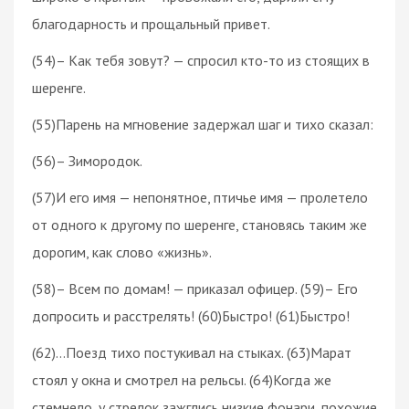
благодарность и прощальный привет.
(54)– Как тебя зовут? — спросил кто-то из стоящих в
шеренге.
(55)Парень на мгновение задержал шаг и тихо сказал:
(56)– Зимородок.
(57)И его имя — непонятное, птичье имя — пролетело
от одного к другому по шеренге, становясь таким же
дорогим, как слово «жизнь».
(58)– Всем по домам! — приказал офицер. (59)– Его
допросить и расстрелять! (60)Быстро! (61)Быстро!
(62)…Поезд тихо постукивал на стыках. (63)Марат
стоял у окна и смотрел на рельсы. (64)Когда же
стемнело, у стрелок зажглись низкие фонари, похожие