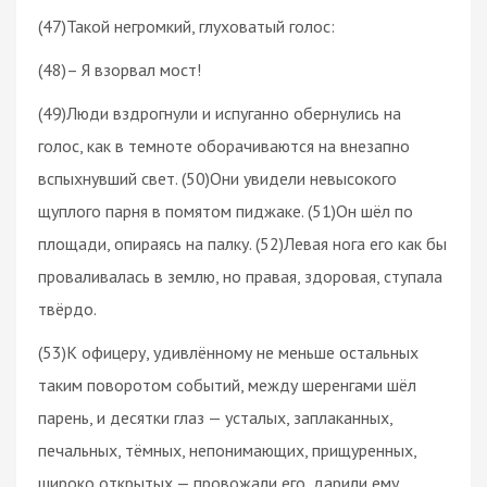
(47)Такой негромкий, глуховатый голос:
(48)– Я взорвал мост!
(49)Люди вздрогнули и испуганно обернулись на
голос, как в темноте оборачиваются на внезапно
вспыхнувший свет. (50)Они увидели невысокого
щуплого парня в помятом пиджаке. (51)Он шёл по
площади, опираясь на палку. (52)Левая нога его как бы
проваливалась в землю, но правая, здоровая, ступала
твёрдо.
(53)К офицеру, удивлённому не меньше остальных
таким поворотом событий, между шеренгами шёл
парень, и десятки глаз — усталых, заплаканных,
печальных, тёмных, непонимающих, прищуренных,
широко открытых — провожали его, дарили ему